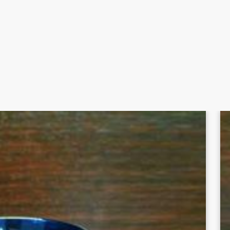
warna, foam, serta kejernihan dari bir tipe pilsner.
 makan atau bar Anda hanya di
Sukses Jaya Malang
.