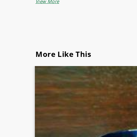
Gelas pilsner ini disajikan untuk menunjukkan 
Miliki gelas bir pilsner untuk menghias meja
More Like This