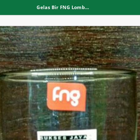
Gelas Bir FNG Lombok Pilsner 24oz B7-24DF