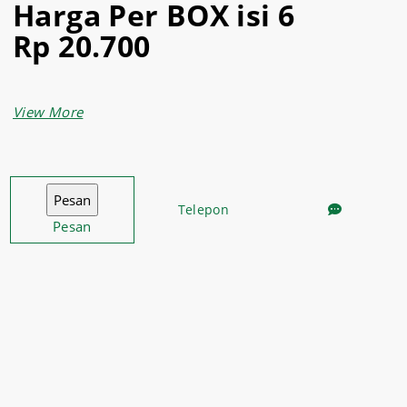
Harga Per BOX isi 6
Rp 20.700
Mangkok dessert
merupakan mangkuk ice cream untuk
pendamping ideal hidangan spesial Anda.
Terbuat dari material terbaik, sehingga menghasilkan
Telepon
produk yang berkualitas dan tahan lama.
Pesan
Mangkok dessert ini didesain sangat stylish dan menarik,
sangat cocok menjadi salah satu koleksi peralatan saji
Anda baik sehari-hari maupun untuk pesta.
Dapatkan produk lainnya dengan harga yang bersahabat
dan berkualitas hanya di supermarket
Sukses Jaya
Malang
.