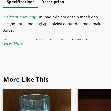
Specifications
Description
Gelas minum Onyx
ini hadir dalam desain indah dan
elegan untuk melengkapi koleksi dapur dan meja makan
Anda.
Dengan kapasitas 500ml, Onyx Gelas ACG08 dapat
menampung air atau cairan lainnya untuk diminum
dalam jumlah banyak. Sangat cocok untuk digunakan
sehari-hari di rumah, restoran, hotel, atau bisnis katering.
Onyx Gelas ACG08 ini terbuat dari dari bahan plastik
berkualitas yang bebas BPA & food grade sehingga aman
More Like This
dan nyaman digunakan untuk seluruh keluarga.
Tidak hanya itu, semua produk Onyx telah lulus uji
laboratorium dan mendapat sertifikasi SNI, menjadikan
gelas jus Onyx ACG08 ini kuat, anti pecah, serta tahan