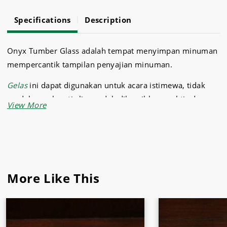
Specifications
Description
Onyx Tumber Glass adalah tempat menyimpan minuman
mempercantik tampilan penyajian minuman.
Gelas
ini dapat digunakan untuk acara istimewa, tidak
mudah pecah anti slip mudah dibersihkan praktis dan
mudah dibawa Ergonomis, mudah dibawa kemana saja.
Sukses jaya selain menyediakan gelas ini juga menjual
berbagai kebutuhan rumah tangga seperti, bumbu masak,
peralatan dapur, ikan dan daging beku, dll.
More Like This
Dapatkan sekarang juga kebutuhan dapur dan café hanya
di
Sukses Jaya Malang
.