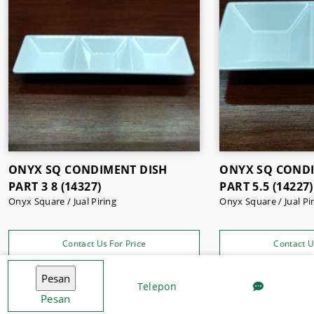
ONYX SQ CONDIMENT DISH
ONYX SQ CONDI
PART 3 8 (14327)
PART 5.5 (14227)
Onyx Square / Jual Piring
Onyx Square / Jual 
Contact Us For Price
Contact U
Telepon
Pesan