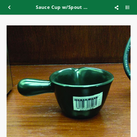
Sauce Cup w/Spout & Handle 3'' Black GYY-L1503-BK