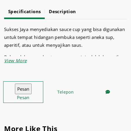
Specifications
Description
Sukses Jaya menyediakan sauce cup yang bisa digunakan
untuk tempat hidangan pembuka seperti aneka sup,
aperitif, atau untuk menyajikan saus.
Bahan dalam pembuatan sauce cup ini adalah keramik
yang memiliki kualitas baik.
Sebagai supplier kebutuhan rumah tangga, Sukses Jaya
menyediakan produk – produk berkualitas yang bisa
Telepon
Anda gunakan untuk bidang apa saja.
Pesan
Jadi, segera belanja aneka kebutuhan rumah tangga dan
dapur Anda hanya di
Sukses Jaya Malang.
More Like This