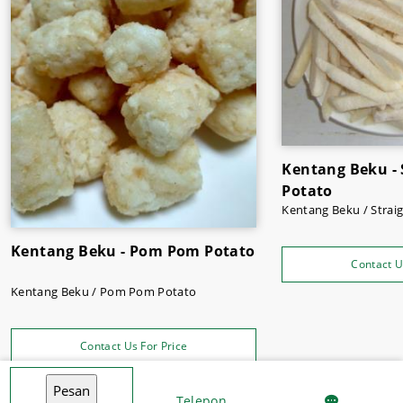
Kentang beku dari Sukses Jaya ini cocok digunakan
sebagai camilan untuk teman bersantai Anda.
Beli kentang beku favorit Anda hanya di
Sukses Jaya
Malang
dan dapatkan diskonnya sekarang juga hanya
untuk Anda.
Kentang Beku - 
Potato
Kentang Beku / Strai
Kentang Beku - Pom Pom Potato
Contact U
Kentang Beku / Pom Pom Potato
Contact Us For Price
Telepon