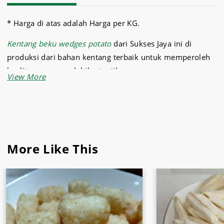
* Harga di atas adalah Harga per KG.
Kentang beku wedges potato
dari Sukses Jaya ini di
produksi dari bahan kentang terbaik untuk memperoleh
kualitas rasa yang lebih otentik.
Kentang beku ini tergolong skin on (bersama kulit)
sehingga memiliki tampilan yang alami dan rasa yang
tidak ada duanya dan juga dapat Anda gunakan sebagai
pilihan makanan kentang yang lebih sehat.
More Like This
Aneka jenis
kentang beku lain
yang dijual oleh
supermarket ini diantaranya yaitu kentang beku noisette
potato, kentang beku shoesting potato, kentang beku
straight cut potato, kentang beku pom pom potato, dll.