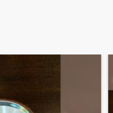
k menjaga temperature tetap panas lebih lama. Sementara itu
n nyaman.
ETTLE FOOD TEFLON 600cc (YM70179) ini hanya di
Sukses Jaya
n berkualitas dengan harga bersaing.