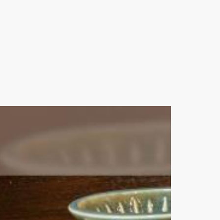
, handle atau pegangannya terbuat dari
 Malang
.