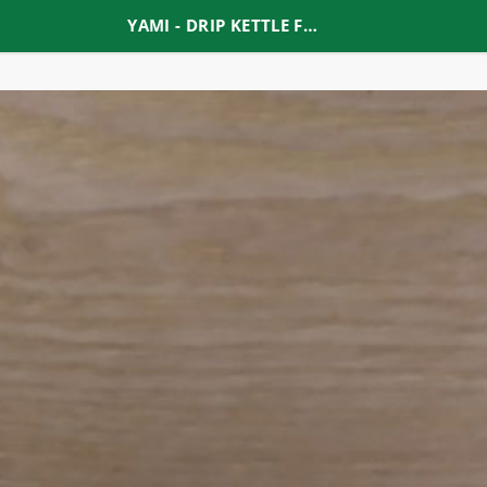
YAMI - DRIP KETTLE FOOD TEFLON 600cc (YM70179)