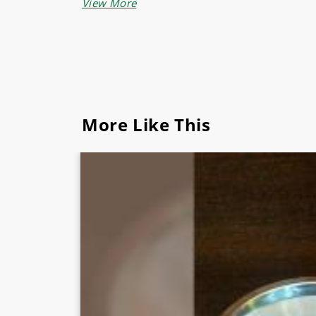
Terbuat dari material Teflon yang bagus untu
material kayu berkualitas sehingga stabil da
Ayo, dapatkan segera produk YAMI - DRIP K
Pusat kebutuhan restoran serta bahan makana
More Like This