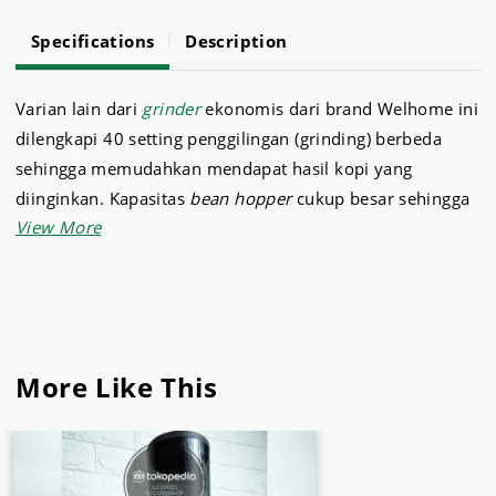
Specifications
Description
Varian lain dari
grinder
ekonomis dari brand Welhome ini
dilengkapi 40 setting penggilingan (grinding) berbeda
sehingga memudahkan mendapat hasil kopi yang
diinginkan. Kapasitas
bean hopper
cukup besar sehingga
mampu menampung hingga 350 gram.
Sebagai supermarket kebutuhan
peralatan kafe
,
dapur
dan
aneka bahan makanan
, Sukses Jaya menghadirkan
WELLHOME CONICAL ZD 16 dengan harga terbaik.
More Like This
Sukses Jaya
adalah tempat yang tepat untuk menjadi
supplier berbagai kebutuhan bisnis Anda. Sukses Jaya,
Supermarket dan Supplier Mesin Kopi & Bahan Makanan