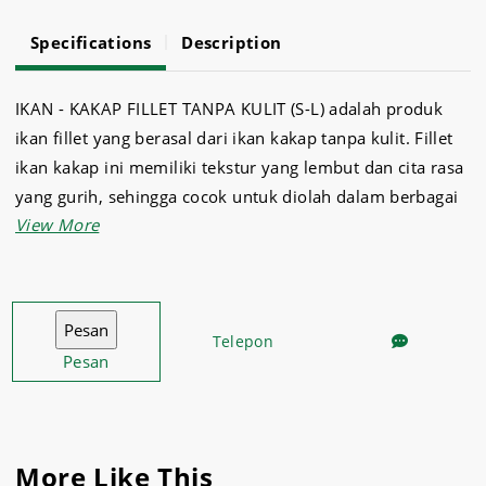
Specifications
Description
IKAN - KAKAP FILLET TANPA KULIT (S-L) adalah produk
ikan fillet yang berasal dari ikan kakap tanpa kulit. Fillet
ikan kakap ini memiliki tekstur yang lembut dan cita rasa
yang gurih, sehingga cocok untuk diolah dalam berbagai
masakan. IKAN - KAKAP FILLET TANPA KULIT (S-L)
dikemas dalam berbagai ukuran, mulai dari ukuran kecil
(S) hingga besar (L), sehingga Anda dapat memilih sesuai
dengan kebutuhan masakan Anda.
Telepon
Pesan
More Like This