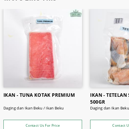
IKAN - TUNA KOTAK PREMIUM
IKAN - TETELAN
500GR
Daging dan Ikan Beku / Ikan Beku
Daging dan Ikan Beku
Contact Us For Price
Contact U