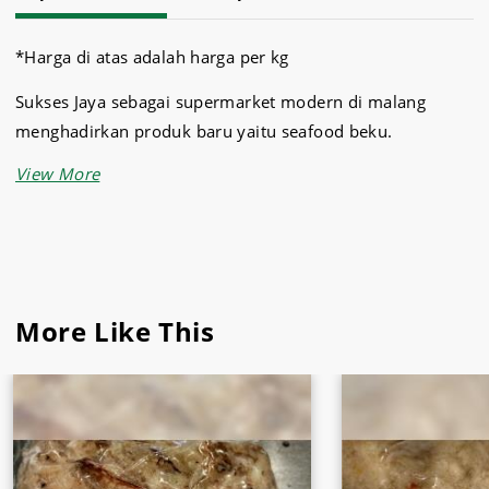
*Harga di atas adalah harga per kg
Sukses Jaya sebagai supermarket modern di malang
menghadirkan produk baru yaitu seafood beku.
Seafood beku ini adalah kepiting soka yang dijual dengan
harga yang menguntungkan dan dijamin akan
memuaskan Anda semua.
kepiting ini juga dikenal dengan nama kepiting lemburi,
kepiting gembos
More Like This
Berbagai produk terbaik kami seperti seafood Beku dan
ikan beku
dengan kualitas dan harga jual terbaik yang
bisa Anda dapatkan hanya di
Sukses Jaya Malang
.