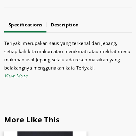
Specifications
Description
Teriyaki merupakan saus yang terkenal dari Jepang,
setiap kali kita makan atau menikmati atau melihat menu
makanan asal Jepang selalu ada resep masakan yang
belakangnya menggunakan kata Teriyaki.
Saus teriyaki dari Sukses Jaya ini terbuat dari bahan
bahan pilihan berkualitas yang diolah secara higienis.
Tambahkan
saus beef teriyaki
ke dalam masakan daging
dan nikmati kelezatan nya Selain beraneka jenis saus,
More Like This
Sukses Jaya juga menyediakan
peralatan dapur
lain untuk
kebutuhan memasak Anda seperti ikan dori beku, ikan