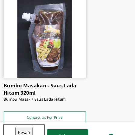
gindaran beku,
kentang beku,
dll.
Belanja kebutuhan dapur jadi lebih dekat dan praktis
hanya belanja online di supermarket
Sukses Jaya Malang
.
Bumbu Masakan - Saus Lada
Hitam 320ml
Bumbu Masak / Saus Lada Hitam
Contact Us For Price