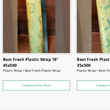
beku
, bumbu masakan,
mesin kopi
, mesin kopi
ekspresso,
mesin teh
, dll.
Beli kebutuhan café dan restoran jadi lebih mudah, aman
dan nyaman hanya di Supermarket
Sukses Jaya Malang.
Best Fresh Plastic Wrap 18''
Best Fresh Plast
45x500
35x500
Plastic Wrap / Best Fresh Plastic Wrap
Plastic Wrap / Be
Contact Us For Price
Contact U