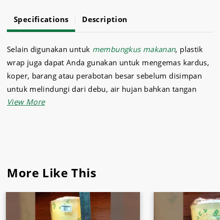
Specifications
Description
Selain digunakan untuk
membungkus makanan
, plastik
wrap juga dapat Anda gunakan untuk mengemas kardus,
koper, barang atau perabotan besar sebelum disimpan
untuk melindungi dari debu, air hujan bahkan tangan
tangan yang usil.
Supermarket Malang, Sukses Jaya menyediakan plastik
wrap ukuran 40x500 yang cocok Anda gunakan untuk
menyimpan barang barang yang berukuran besar.
Kami juga menyediakannya dengan kualitas bahan yang
More Like This
bagus, elastis dan tidak mudah sobek.
Selain plastik wrap, kami juga menyediakan berbagai
jenis
kebutuhan café
dan restoran seperti
daging dan ikan