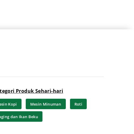
tegori Produk Sehari-hari
sin Kopi
Mesin Minuman
Roti
ging dan Ikan Beku