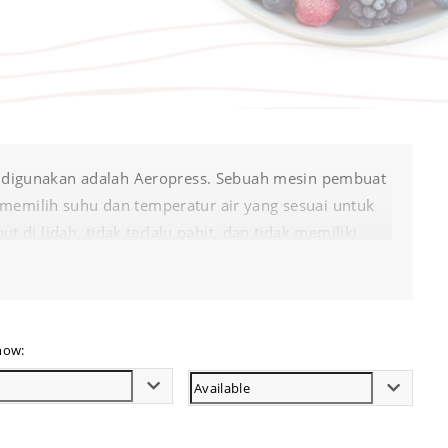
isa digunakan adalah Aeropress. Sebuah mesin pembuat
 memilih suhu dan temperatur air yang sesuai untuk
i lidah, tidak terlalu pahit, dan tidak memiliki
h cepat dalam pembuatan kopi, hanya berkisar 2 menit
 Untuk setiap biji kopi yang dimasukan dapat
r di Sukses Jaya Malang.
how: