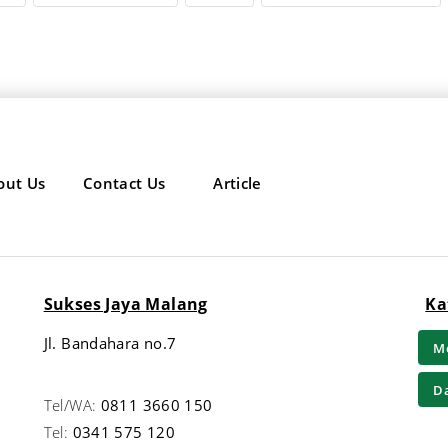
out Us
Contact Us
Article
Sukses Jaya Malang
Ka
Jl. Bandahara no.7
Me
Da
Tel/WA:
0811 3660 150
Tel:
0341 575 120