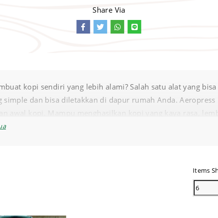
Share Via
mbuat kopi sendiri yang lebih alami? Salah satu alat yang b
g simple dan bisa diletakkan di dapur rumah Anda. Aeropress
n awal kopi. Mampu menghasilkan kopi yang kaya rasa, lembut d
id yang tinggi, sehingga aman untuk lambung. Aeropress lebi
roses penghancuran dan penekanan biji kopi selama 20 detik.
n 1 hingga 4 gelas kopi dalam satu proses. Kini alat ini hadi
Items S