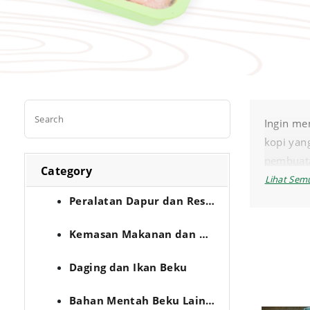
Ingin me
kopi yan
pembuata
Category
kadar ac
dengan p
Peralatan Dapur dan Restoran
menyiapka
Kemasan Makanan dan Minuman
Daging dan Ikan Beku
Bahan Mentah Beku Lainnya