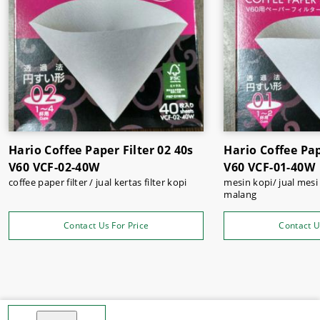
coffe paper filter, dll.
Belanja kebutuhan café dengan harga yang relatif lebih
murah hanya dengan belanja online di
supermarket
Sukses Jaya
.
Hario Coffee Paper Filter 02 40s
Hario Coffee Pap
V60 VCF-02-40W
V60 VCF-01-40W
coffee paper filter / jual kertas filter kopi
mesin kopi/ jual mesi kopi / mesin kopi
malang
Contact Us For Price
Contact U