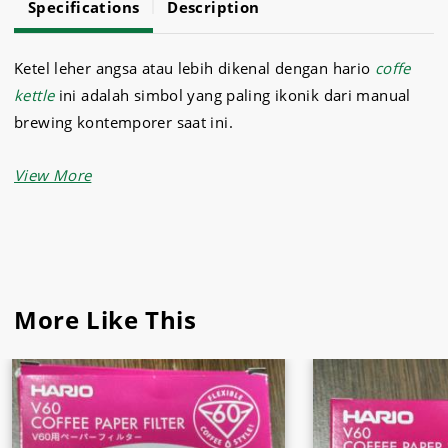
Specifications
Description
Ketel leher angsa atau lebih dikenal dengan hario
coffe
kettle
ini adalah simbol yang paling ikonik dari manual
brewing kontemporer saat ini.
Coffee Kettle ini didesain dengan sangat elegan dengan
gagang ergonomis dan spouts runcing serupa leher angsa
yang sangat ideal untuk menyeduh kopi dengan presisi.
Ketel leher angsa ini mampu meminimalisir banyaknya
air yang mengucur karena bentuknya yang runcing
More Like This
mampu mengendalikan kucuran air dan mengontrol laju
aliran air saat digunakan.
Aneka jenis
peralatan café
dan
restoran
lain yang dapat
Anda temui misalnya mesin penggiling kopi, moka pot,