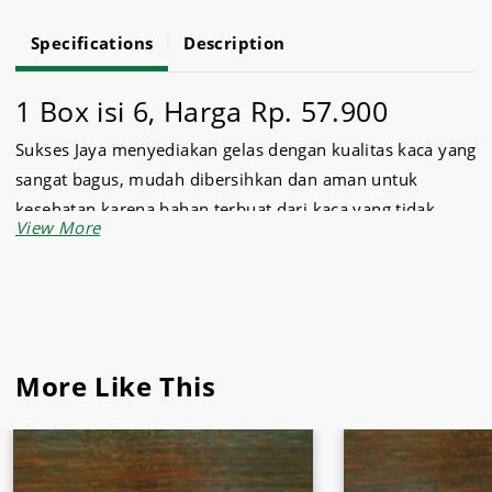
Specifications
Description
1 Box isi 6, Harga Rp. 57.900
Sukses Jaya menyediakan gelas dengan kualitas kaca yang
sangat bagus, mudah dibersihkan dan aman untuk
kesehatan karena bahan terbuat dari kaca yang tidak
memiliki pori pori.
Gelas ini sangat cocok untuk pemakaian dalam rumah
tangga, restauran, hotel atau cafe.
Sukses Jaya juga menyediakan
daging dan ikan beku
dan
More Like This
bahan mentah beku lainnya.
Beli sekarang juga
kebutuhan rumah tangga
Anda hanya
di
Sukses Jaya Malang.