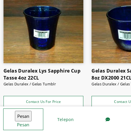
Gelas Duralex Lys Sapphire Cup
Gelas Duralex S
Tasse 4oz 22CL
8oz DX2000 21C
Gelas Duralex / Gelas Tumblr
Contact Us For Price
Contact U
Telepon
Pesan