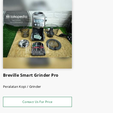
Beli sekarang juga produk grinder kopi pilihan Anda
hanya di Sukses Jaya Malang. Tersedia juga
peralatan
dapur dan restoran,
kemasan makanan dan minuman
,
bumbu masakan, dan masih banyak lagi.
Breville Smart Grinder Pro
Peralatan Kopi / Grinder
Contact Us For Price