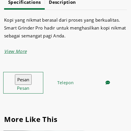
Specifications
Description
Kopi yang nikmat berasal dari proses yang berkualitas.
Smart Grinder Pro hadir untuk menghasilkan kopi nikmat
sebagai semangat pagi Anda.
Smart Grinder Pro ini dilengkapi dengan penggilingan
otomatis untuk memudahkan Anda memperoleh kopi
dengan cepat dan efisien. Produk grinder dari merek
Breville ini secara keseluruhan menawarkan 60 macam
Telepon
penyetelan penggilingan.
Pesan
BREVILLE - SMART GRINDER PRO adalah pilihan yang
tepat untuk Anda yang menyukai kopi dengan beragam
teknik seperti Drip Coffee, Espresso, dan Fine Drip/Pour
More Like This
Over.