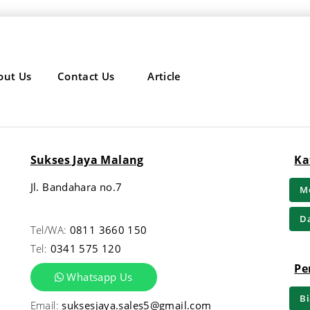
out Us
Contact Us
Article
Sukses Jaya Malang
Ka
Jl. Bandahara no.7
Me
Da
Tel/WA:
0811 3660 150
Tel:
0341 575 120
Pe
Whatsapp Us
Bi
Email:
suksesjaya.sales5@gmail.com