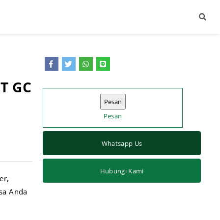
T GC
Pesan
Whatsapp Us
Hubungi Kami
er,
isa Anda