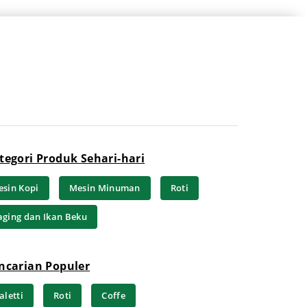
tegori Produk Sehari-hari
sin Kopi
Mesin Minuman
Roti
ging dan Ikan Beku
ncarian Populer
aletti
Roti
Coffe