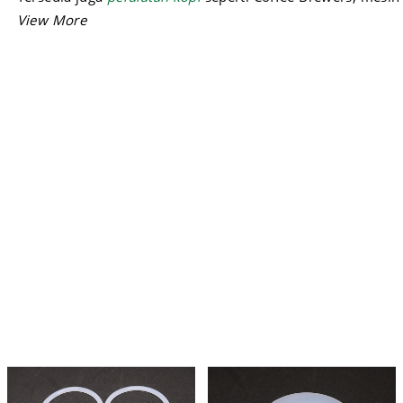
minuman, mesin kopi dan lain-lain.
Lengkapi kebutuhan resto Anda di
Sukses Jaya Malang!