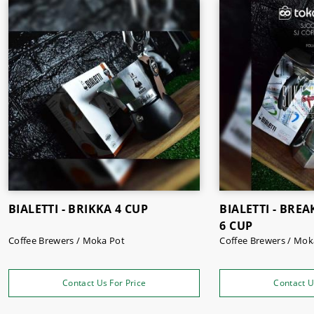
Sukses Jaya
adalah tempat yang tepat untuk menjadi
supplier berbagai kebutuhan bisnis Anda. Sukses Jaya,
Supermarket dan Supplier Mesin Kopi & Bahan Makanan
Malang.
BIALETTI - BRIKKA 4 CUP
BIALETTI - BRE
6 CUP
Coffee Brewers / Moka Pot
Coffee Brewers / Mok
Contact Us For Price
Contact U