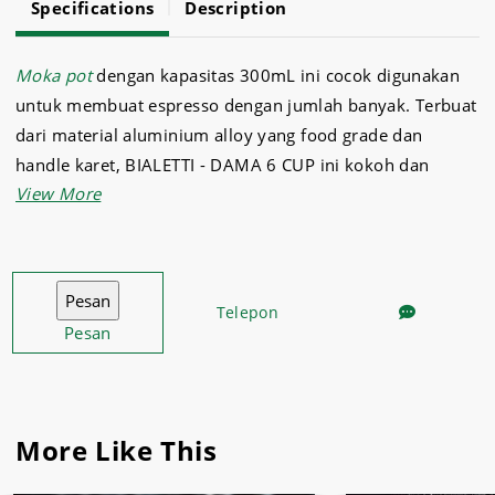
Specifications
Description
Moka pot
dengan kapasitas 300mL ini cocok digunakan
untuk membuat espresso dengan jumlah banyak. Terbuat
dari material aluminium alloy yang food grade dan
handle karet, BIALETTI - DAMA 6 CUP ini kokoh dan
nyaman digunakan. Alat ini digunakan sebagai alat seduh
espresso non mesin yang mana bubuk kopi diletakkan di
antara tabung atas dan bawah, dan dialirkan oleh air
mendidih dari bagian bawah ke atas, sehingga
Telepon
menghasilkan kopi kental (strong).
Pesan
Dan sebagai supermarket kebutuhan
peralatan kafe
,
dapur
dan
aneka bahan makanan import
, Sukses Jaya
menghadirkan BIALETTI - DAMA 6 CUP dengan harga
More Like This
terbaik.