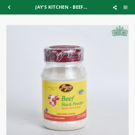
JAY'S KITCHEN - BEEF STOCK POWDER NO MSG 150GR