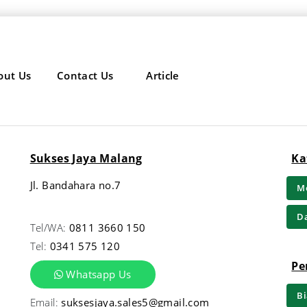
out Us
Contact Us
Article
Sukses Jaya Malang
Ka
Jl. Bandahara no.7
Me
Da
Tel/WA:
0811 3660 150
Tel:
0341 575 120
Pe
Whatsapp Us
Bi
Email:
suksesjaya.sales5@gmail.com