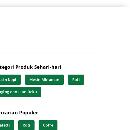
tegori Produk Sehari-hari
sin Kopi
Mesin Minuman
Roti
ging dan Ikan Beku
ncarian Populer
aletti
Roti
Coffe