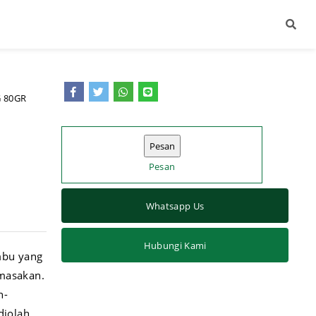
 80GR
Pesan
Whatsapp Us
Hubungi Kami
bu yang
masakan.
h-
diolah