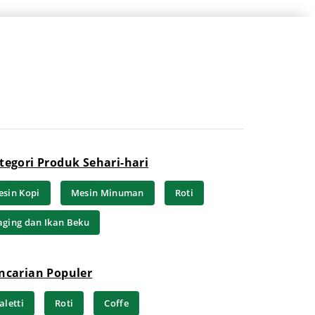
tegori Produk Sehari-hari
sin Kopi
Mesin Minuman
Roti
ging dan Ikan Beku
ncarian Populer
aletti
Roti
Coffe