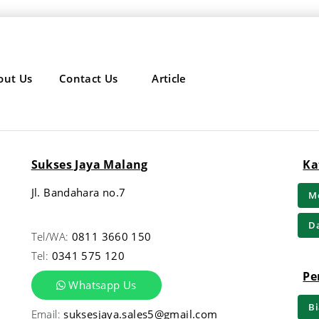
out Us
Contact Us
Article
Sukses Jaya Malang
Ka
Jl. Bandahara no.7
Me
Da
Tel/WA:
0811 3660 150
Tel:
0341 575 120
Pe
Whatsapp Us
Bi
Email:
suksesjaya.sales5@gmail.com