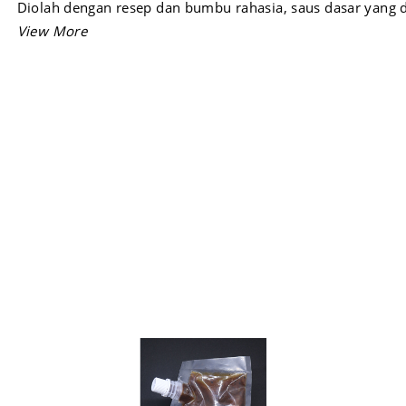
Diolah dengan resep dan bumbu rahasia, saus dasar yang di
Sukses Jaya ini memiliki kualitas dan citarasa terbaik.
Selain saus, sukses Jaya juga menyediakan berbagai jenis
perlengkapan dan
peralatan dapur
seperti celemek,
baju ko
kemasan makanan, kemasan minuman
, ikan beku, kentang
dan masih banyak lagi yang lainnya.
Supermarket Malang ini menyediakan bumbu masakan ter
dari bahan bahan pilihan dan dikemas secara hyginies.
Belanja kebutuhan dapur Anda hanya di supermarket
Suks
Malang
.