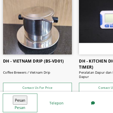
aluminium
, mini measuring cup,
hario electric coffee
, dan
hario coffee kettle.
Miliki peralatan café modern kebutuhan Anda hanya di
Sukses Jaya Malang
.
DH - VIETNAM DRIP (BS-VD01)
DH - KITCHEN DI
TIMER)
Coffee Brewers / Vietnam Drip
Peralatan Dapur dan 
Dapur
Contact Us For Price
Contact U
Telepon
Pesan