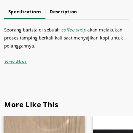
Specifications
Description
Seorang barista di sebuah
coffee shop
akan melakukan
proses tamping berkali kali saat menyajikan kopi untuk
pelanggannya.
Untuk menghasilkan kopi yang expresso dibutuhkan
tamper untuk mempermudah pekerjaanya.
Sukses jaya sebagai salah satu distributor
kebutuhan
dapur
dan café menyediakan tamper mat gater dari
bahan stainless steel yang kuat dengan ukuran dan
More Like This
desain yang menarik.
Peralatan barista lain yang disediakan misalnya
moka pot