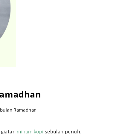
 Ramadhan
dibulan Ramadhan
egiatan
minum kopi
sebulan penuh.