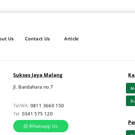
out Us
Contact Us
Article
Sukses Jaya Malang
Ka
Jl. Bandahara no.7
Me
Da
Tel/WA:
0811 3660 150
Tel:
0341 575 120
Pe
Whatsapp Us