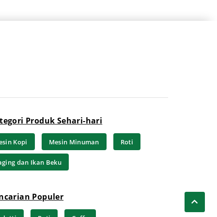
tegori Produk Sehari-hari
sin Kopi
Mesin Minuman
Roti
ging dan Ikan Beku
ncarian Populer