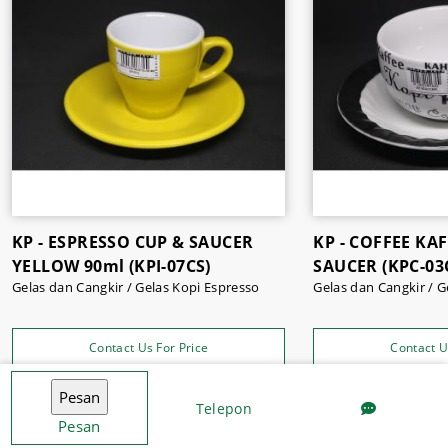
Selain porcelain ware untuk minuman, tersedia pula
mesin kopi, grinder, dan lain sebagainya. Tersedia juga
peralatan dapur dan restoran
, kemasan makanan dan
minuman,
bumbu masakan
, dan masih banyak lagi.
KP - ESPRESSO CUP & SAUCER
KP - COFFEE KA
YELLOW 90ml (KPI-07CS)
SAUCER (KPC-03
Gelas dan Cangkir / Gelas Kopi Espresso
Gelas dan Cangkir / G
Contact Us For Price
Contact U
Telepon
Pesan