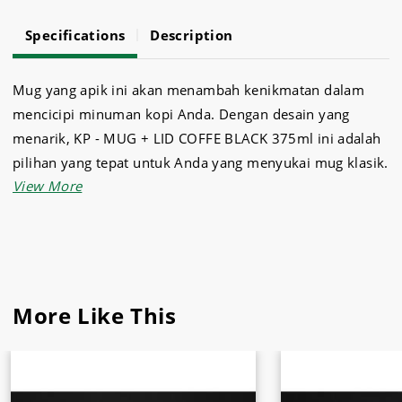
Specifications
Description
Mug yang apik ini akan menambah kenikmatan dalam
mencicipi minuman kopi Anda. Dengan desain yang
menarik, KP - MUG + LID COFFE BLACK 375ml ini adalah
pilihan yang tepat untuk Anda yang menyukai mug klasik.
Produk mug dengan kapasitas hingga 375 mL ini cocok
untuk Anda yang menyukai ukuran medium. Baik
digunakan untuk keperluan mug kafe, rumah, kantor,
ataupun restoran.
More Like This
Temukan produk mug beserta lid dengan kualitas terbaik
dan harga bersaing hanya di Sukses Jaya Malang.