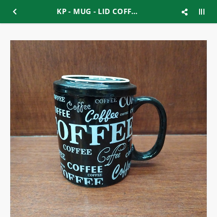
KP - MUG - LID COFFE BLACK 375ml (KPB-03CM-COST)