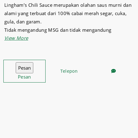
Lingham’s Chili Sauce merupakan olahan saus murni dan
alami yang terbuat dari 100% cabai merah segar, cuka,
gula, dan garam.
Tidak mengandung MSG dan tidak mengandung
pengawet atau pewarna makanan,
sauce
ini sangat aman
dikonsumsi untuk aneka olahan masakan.
Memiliki kualitas rasa manis dan pedas yang pas, sangat
cocok untuk Anda penggemar sauce.
Telepon
Pesan
Dapatkan aneka produk sauce masakan berkualitas di
Sukses Jaya Malang.