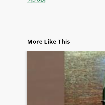
Sukses jaya juga menjual produk lain seperti
Lengkapi
peralatan dapur dan restoran
Anda 
More Like This