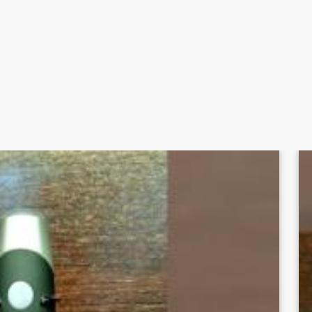
makanan dan minuman import
,
bumbu masak
, perlengkapan d
hanya di
Sukses Jaya Malang
.