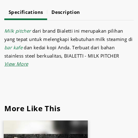
Specifications
Description
Milk pitcher
dari brand Bialetti ini merupakan pilihan
yang tepat untuk melengkapi kebutuhan milk steaming di
bar kafe
dan kedai kopi Anda. Terbuat dari bahan
stainless steel berkualitas, BIALETTI - MILK PITCHER
STAINLESS STEEL 750ml ini juga dilengkapi dengan lid
(penutup).
Sebagai supermarket kebutuhan peralatan kafe,
dapur
dan
aneka bahan makanan
, Sukses Jaya menghadirkan
BIALETTI - MILK PITCHER STAINLESS STEEL 750ml dengan
More Like This
harga terbaik.
Sukses Jaya
adalah tempat yang tepat untuk menjadi