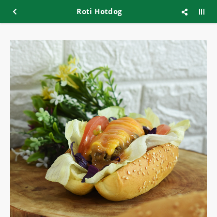
Roti Hotdog