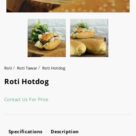
Roti
Roti Tawar
Roti Hotdog
Roti Hotdog
Contact Us For Price
Specifications
Description