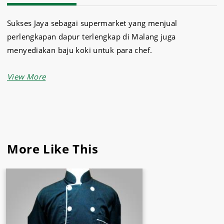
Sukses Jaya sebagai supermarket yang menjual
perlengkapan dapur terlengkap di Malang juga
menyediakan baju koki untuk para chef.
Baju koki yang dijual oleh sukses jaya yaitu
baju koki
dengan warna putih
yang cocok dan pas dengan ukuran
tubuh Anda.
Selain baju koki, Sukses Jaya juga menyediakan aneka
jenis makanan dan minuman impor yang dapat Anda beli
More Like This
seperti kentang beku,
ikan beku
, daging beku,
bumbu
masakan
, dan lain lain.
Belanja kebutuhan rumah tangga, café dan restoran
dengan aman dan nyaman,
Sukses jaya Malang
pilihan