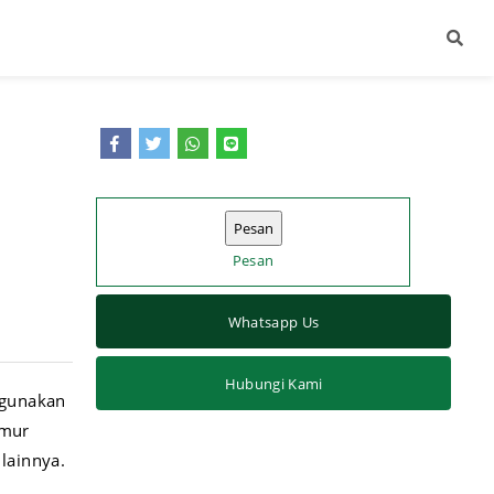
Pesan
Whatsapp Us
Hubungi Kami
igunakan
emur
lainnya.