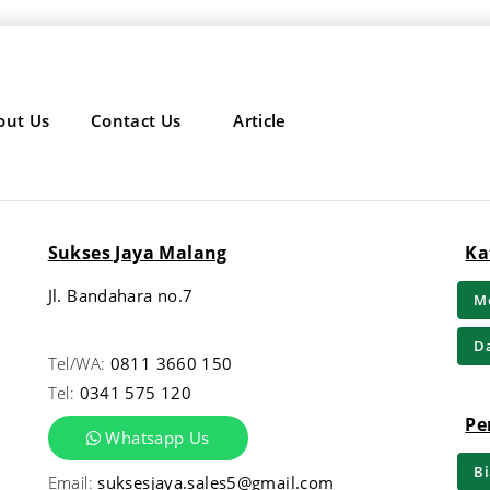
out Us
Contact Us
Article
Sukses Jaya Malang
Ka
Jl. Bandahara no.7
Me
Da
Tel/WA:
0811 3660 150
Tel:
0341 575 120
Pe
Whatsapp Us
Bi
Email:
suksesjaya.sales5@gmail.com