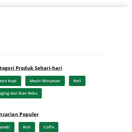
tegori Produk Sehari-hari
sin Kopi
Mesin Minuman
Roti
ging dan Ikan Beku
ncarian Populer
aletti
Roti
Coffe