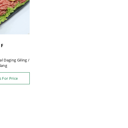
 F
al Daging Giling /
lang
 For Price