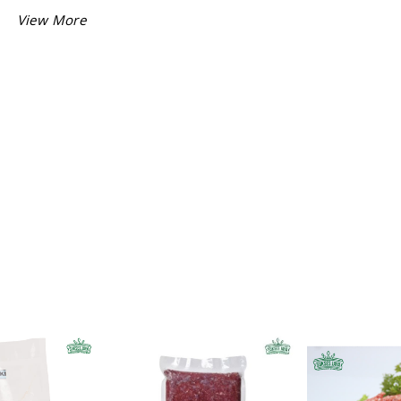
Sukses Jaya sebagai salah satu supermarket yang ternama d
Malang juga menyediakan
daging giling
dengan kualitas su
Anda.
Daging giling super ini terbuat dari daging sapi segar deng
kandungan lemak sebesar 5 % dan dijual dengan harga per 
Bagi Anda yang ingin membuat masakan special untuk kel
dirumah dapat membeli daging giling dan aneka bahan lain
supermarket ini.
Bahan lain yang dapat Anda beli misalnya
roti baguette
, ik
gindara fillate,
pom pom potato
,
saus beef teriyaki
dan ane
kebutuhan Anda lainnya.
Segera belanja kebutuhan rumah tangga Andaa di
Sukses J