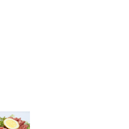
i kota
per untuk
an
kilo.
uarga
nya di
an
ka
aya
dan